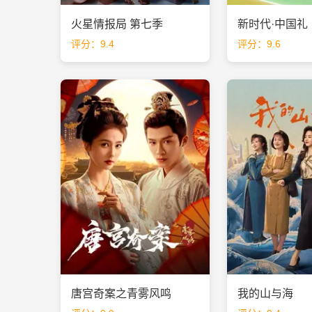
火星情报局 第七季
新时代·中国礼
评分：9.4
评分：9.6
唐宫奇案之青雾风鸣
我的山与海