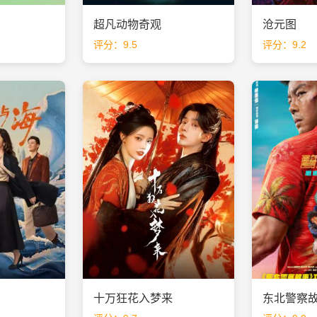
超凡动物奇观
沧元图
评分：9.5
评分：9.2
十万狂花入梦来
东北警察故