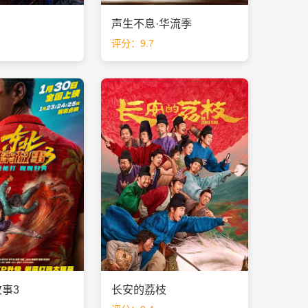
声生不息·华流季
评分：9.7
事3
长安的荔枝