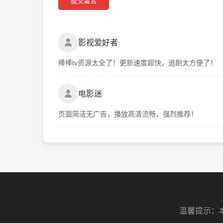
提交留言
影视爱好者
棒棒tv资源太全了！更新速度超快，追剧太方便了！
电影迷
页面简洁无广告，播放高清流畅，强烈推荐！
温馨提示：